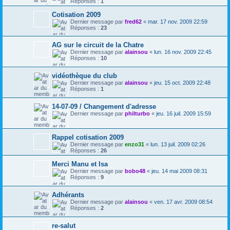
Réponses :
1
Cotisation 2009
Dernier message par
fred62
«
mar. 17 nov. 2009 22:59
Réponses :
23
AG sur le circuit de la Chatre
Dernier message par
alainsou
«
lun. 16 nov. 2009 22:45
Réponses :
10
vidéothèque du club
Dernier message par
alainsou
«
jeu. 15 oct. 2009 22:48
Réponses :
1
14-07-09 / Changement d'adresse
Dernier message par
philturbo
«
jeu. 16 juil. 2009 15:59
Rappel cotisation 2009
Dernier message par
enzo31
«
lun. 13 juil. 2009 02:26
Réponses :
26
Merci Manu et Isa
Dernier message par
bobo48
«
jeu. 14 mai 2009 08:31
Réponses :
9
Adhérants
Dernier message par
alainsou
«
ven. 17 avr. 2009 08:54
Réponses :
2
re-salut