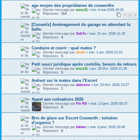
h
age moyen des propriétaires de cosworths
Dernier message par
enzo31
«
lun. 4 mai 2026 20:25
Réponses :
114
1
2
3
[Conseils] Aménagement du garage en attendant la
belle.
Dernier message par
SebTs
«
mar. 21 avr. 2026 11:18
Réponses :
4
Conduire et courir : quel matos ?
Dernier message par
shark
«
mer. 1 avr. 2026 22:22
Réponses :
5
Petit souci juridique après contrôle, besoin de retours
Dernier message par
enzo31
«
jeu. 26 févr. 2026 21:39
Réponses :
5
Antivol sur le matos dans l'Escort
Dernier message par
alainsou
«
lun. 23 févr. 2026 10:27
Réponses :
1
Appel aux cotisations 2026
Dernier message par
Flo RS
«
mar. 13 janv. 2026 08:37
Réponses :
9
Bris de glace sur Escort Cosworth : solution
d'urgence ?
Dernier message par
fabien
«
mar. 6 janv. 2026 20:46
Réponses :
5