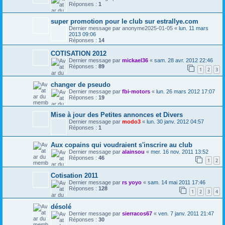
Réponses :
1
super promotion pour le club sur estrallye.com
Dernier message par
anonyme2025-01-05
«
lun. 11 mars
2013 09:06
Réponses :
14
COTISATION 2012
Dernier message par
mickael36
«
sam. 28 avr. 2012 22:46
Réponses :
89
1
2
3
changer de pseudo
Dernier message par
fbi-motors
«
lun. 26 mars 2012 17:07
Réponses :
19
Mise à jour des Petites annonces et Divers
Dernier message par
modo3
«
lun. 30 janv. 2012 04:57
Réponses :
1
Aux copains qui voudraient s'inscrire au club
Dernier message par
alainsou
«
mer. 16 nov. 2011 13:52
Réponses :
46
1
2
Cotisation 2011
Dernier message par
rs yoyo
«
sam. 14 mai 2011 17:46
Réponses :
128
1
2
3
4
désolé
Dernier message par
sierracos67
«
ven. 7 janv. 2011 21:47
Réponses :
30