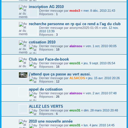
inscription AG 2010
Dernier message par
modo3
«
mer. 8 déc. 2010 21:43
Réponses :
1
recherche personne en rp qui ce rend a l'ag du club
Dernier message par
anonyme2025-01-05
«
ven. 12 nov.
2010 13:39
Réponses :
3
cotisation 2010
Dernier message par
alainsou
«
ven. 1 oct. 2010 00:05
Réponses :
18
Club sur Face-de-book
Dernier message par
enzo31
«
jeu. 9 sept. 2010 05:54
Réponses :
16
j'attend que ça passe au vert aussi.
Dernier message par
ALSACOS
«
jeu. 15 avr. 2010 20:26
Réponses :
12
appel de cotisation
Dernier message par
alainsou
«
ven. 2 avr. 2010 07:48
Réponses :
26
ALLEZ LES VERTS
Dernier message par
enzo31
«
dim. 28 mars 2010 20:48
Réponses :
6
2010 une nouvelle année
Dernier message par
enzo31
«
lun. 4 janv. 2010 14:45