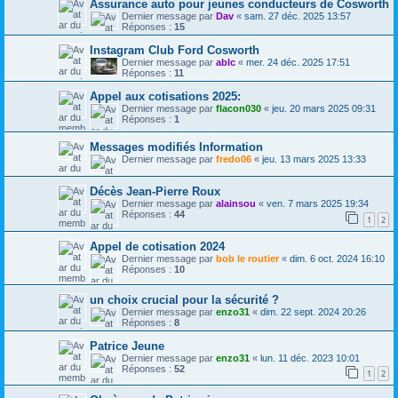
Assurance auto pour jeunes conducteurs de Cosworth
Dernier message par
Dav
«
sam. 27 déc. 2025 13:57
Réponses :
15
Instagram Club Ford Cosworth
Dernier message par
ablc
«
mer. 24 déc. 2025 17:51
Réponses :
11
Appel aux cotisations 2025:
Dernier message par
flacon030
«
jeu. 20 mars 2025 09:31
Réponses :
1
Messages modifiés Information
Dernier message par
fredo06
«
jeu. 13 mars 2025 13:33
Décès Jean-Pierre Roux
Dernier message par
alainsou
«
ven. 7 mars 2025 19:34
Réponses :
44
1
2
Appel de cotisation 2024
Dernier message par
bob le routier
«
dim. 6 oct. 2024 16:10
Réponses :
10
un choix crucial pour la sécurité ?
Dernier message par
enzo31
«
dim. 22 sept. 2024 20:26
Réponses :
8
Patrice Jeune
Dernier message par
enzo31
«
lun. 11 déc. 2023 10:01
Réponses :
52
1
2