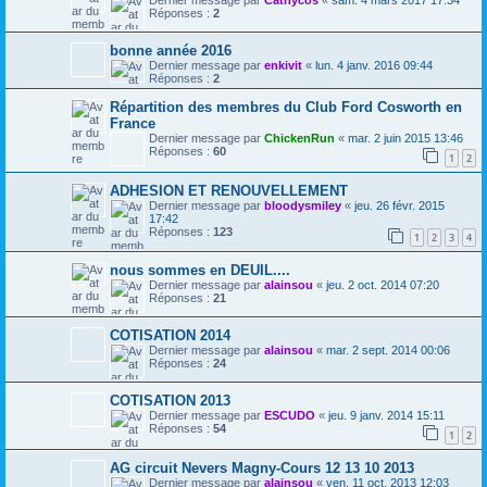
Dernier message par
Cathycos
«
sam. 4 mars 2017 17:34
Réponses :
2
bonne année 2016
Dernier message par
enkivit
«
lun. 4 janv. 2016 09:44
Réponses :
2
Répartition des membres du Club Ford Cosworth en
France
Dernier message par
ChickenRun
«
mar. 2 juin 2015 13:46
Réponses :
60
1
2
ADHESION ET RENOUVELLEMENT
Dernier message par
bloodysmiley
«
jeu. 26 févr. 2015
17:42
Réponses :
123
1
2
3
4
nous sommes en DEUIL....
Dernier message par
alainsou
«
jeu. 2 oct. 2014 07:20
Réponses :
21
COTISATION 2014
Dernier message par
alainsou
«
mar. 2 sept. 2014 00:06
Réponses :
24
COTISATION 2013
Dernier message par
ESCUDO
«
jeu. 9 janv. 2014 15:11
Réponses :
54
1
2
AG circuit Nevers Magny-Cours 12 13 10 2013
Dernier message par
alainsou
«
ven. 11 oct. 2013 12:03