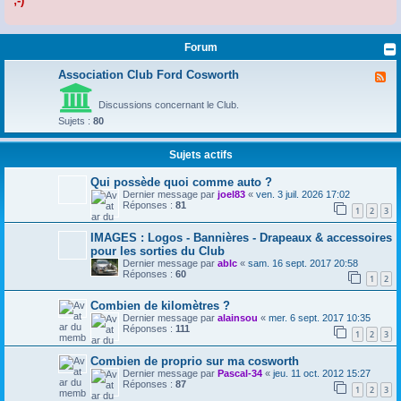
;-)
r
Forum
Association Club Ford Cosworth
F
l
u
Discussions concernant le Club.
x
-
Sujets :
80
A
s
s
Sujets actifs
o
c
Qui possède quoi comme auto ?
i
a
Dernier message par
joel83
«
ven. 3 juil. 2026 17:02
t
Réponses :
81
1
2
3
i
o
IMAGES : Logos - Bannières - Drapeaux & accessoires
n
C
pour les sorties du Club
l
Dernier message par
ablc
«
sam. 16 sept. 2017 20:58
u
Réponses :
60
1
2
b
F
o
Combien de kilomètres ?
r
Dernier message par
alainsou
«
mer. 6 sept. 2017 10:35
d
Réponses :
111
C
1
2
3
o
s
Combien de proprio sur ma cosworth
w
Dernier message par
Pascal-34
«
jeu. 11 oct. 2012 15:27
o
Réponses :
87
r
1
2
3
t