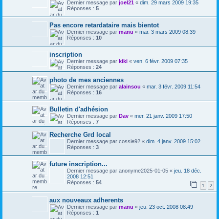
Dernier message par
joel21
«
dim. 29 mars 2009 19:35
Réponses :
5
Pas encore retardataire mais bientot
Dernier message par
manu
«
mar. 3 mars 2009 08:39
Réponses :
10
inscription
Dernier message par
kiki
«
ven. 6 févr. 2009 07:35
Réponses :
24
photo de mes anciennes
Dernier message par
alainsou
«
mar. 3 févr. 2009 11:54
Réponses :
16
Bulletin d'adhésion
Dernier message par
Dav
«
mer. 21 janv. 2009 17:50
Réponses :
7
Recherche Grd local
Dernier message par
cossie92
«
dim. 4 janv. 2009 15:02
Réponses :
3
future inscription...
Dernier message par
anonyme2025-01-05
«
jeu. 18 déc.
2008 12:51
Réponses :
54
1
2
aux nouveaux adherents
Dernier message par
manu
«
jeu. 23 oct. 2008 08:49
Réponses :
1