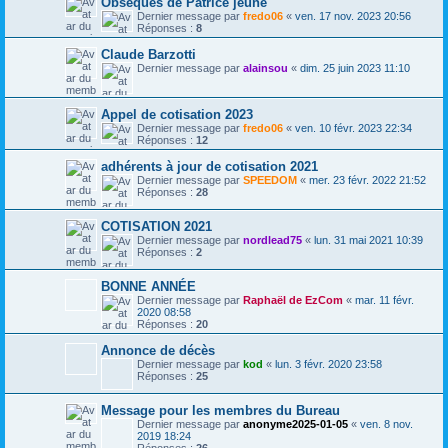
Obsèques de Patrice jeune
Dernier message par
fredo06
«
ven. 17 nov. 2023 20:56
Réponses :
8
Claude Barzotti
Dernier message par
alainsou
«
dim. 25 juin 2023 11:10
Appel de cotisation 2023
Dernier message par
fredo06
«
ven. 10 févr. 2023 22:34
Réponses :
12
adhérents à jour de cotisation 2021
Dernier message par
SPEEDOM
«
mer. 23 févr. 2022 21:52
Réponses :
28
COTISATION 2021
Dernier message par
nordlead75
«
lun. 31 mai 2021 10:39
Réponses :
2
BONNE ANNÉE
Dernier message par
Raphaël de EzCom
«
mar. 11 févr.
2020 08:58
Réponses :
20
Annonce de décès
Dernier message par
kod
«
lun. 3 févr. 2020 23:58
Réponses :
25
Message pour les membres du Bureau
Dernier message par
anonyme2025-01-05
«
ven. 8 nov.
2019 18:24