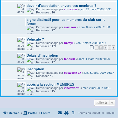
devoir d'association envers ces menbres ?
Dernier message par
chriscoss
«
jeu. 13 mars 2008 15:36
Réponses :
16
signe distinctif pour les membres du club sur le
forum
Dernier message par
alainsou
«
sam. 8 mars 2008 11:30
Réponses :
27
Véhicule ?
Dernier message par
Darcyl
«
ven. 7 mars 2008 09:17
Réponses :
171
1
2
3
4
5
Delais d'inscription
Dernier message par
fanou31
«
sam. 1 mars 2008 20:58
Réponses :
17
inscription
Dernier message par
cosworth 17
«
lun. 31 déc. 2007 03:17
Réponses :
2
accès à la section MEMBRES
Dernier message par
vinceworth
«
mer. 2 mai 2007 18:51
Réponses :
15
Aller à
Site Web
Portail
Forum
Heures au format
UTC+02:00