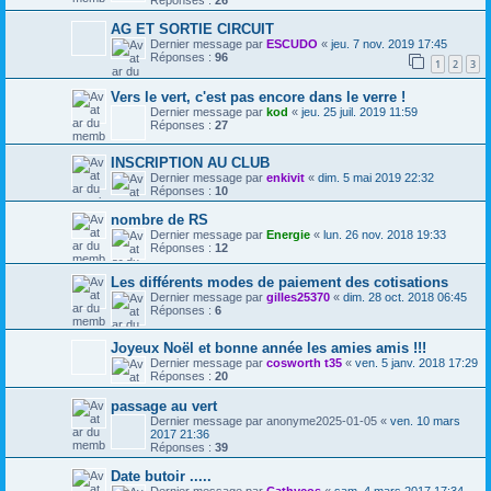
Réponses :
26
AG ET SORTIE CIRCUIT
Dernier message par
ESCUDO
«
jeu. 7 nov. 2019 17:45
Réponses :
96
1
2
3
Vers le vert, c'est pas encore dans le verre !
Dernier message par
kod
«
jeu. 25 juil. 2019 11:59
Réponses :
27
INSCRIPTION AU CLUB
Dernier message par
enkivit
«
dim. 5 mai 2019 22:32
Réponses :
10
nombre de RS
Dernier message par
Energie
«
lun. 26 nov. 2018 19:33
Réponses :
12
Les différents modes de paiement des cotisations
Dernier message par
gilles25370
«
dim. 28 oct. 2018 06:45
Réponses :
6
Joyeux Noël et bonne année les amies amis !!!
Dernier message par
cosworth t35
«
ven. 5 janv. 2018 17:29
Réponses :
20
passage au vert
Dernier message par
anonyme2025-01-05
«
ven. 10 mars
2017 21:36
Réponses :
39
Date butoir .....